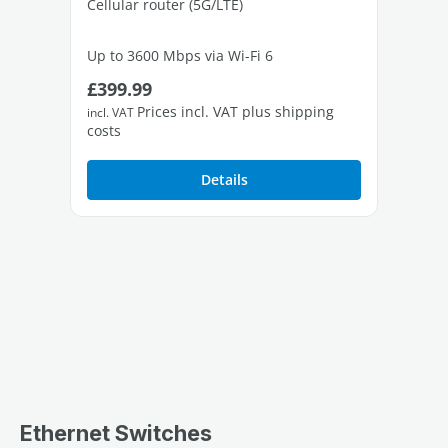
Cellular router (5G/LTE)
Up to 3600 Mbps via Wi-Fi 6
Regular price:
Re
£399.99
£1
Insert a SIM card and start surfing
Prices incl. VAT plus shipping
incl. VAT
incl
costs
cos
Details
Ethernet Switches