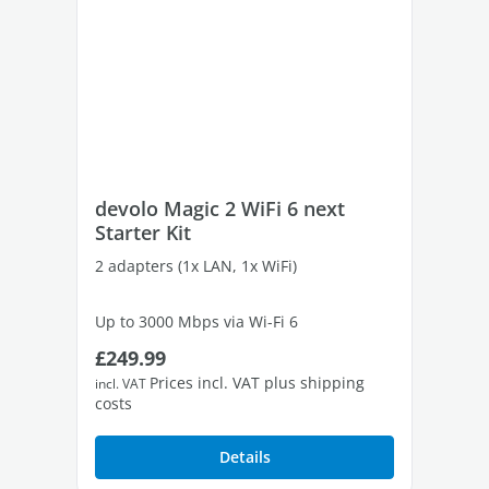
devolo Magic 2 WiFi 6 next
de
Starter Kit
St
2 adapters (1x LAN, 1x WiFi)
2 a
Up to 3000 Mbps via Wi-Fi 6
Up 
Regular price:
Re
£249.99
£1
2 free Gigabit LAN ports
2 f
Prices incl. VAT plus shipping
incl. VAT
incl
costs
cos
Details