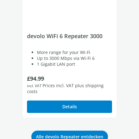
devolo WiFi 6 Repeater 3000
de
More range for your Wi-Fi
Up to 3000 Mbps via Wi-Fi 6
1 Gigabit LAN port
Regular price:
Re
£94.99
£1
Prices incl. VAT plus shipping
incl. VAT
incl
costs
cos
Details
Alle devolo Repeater entdecken